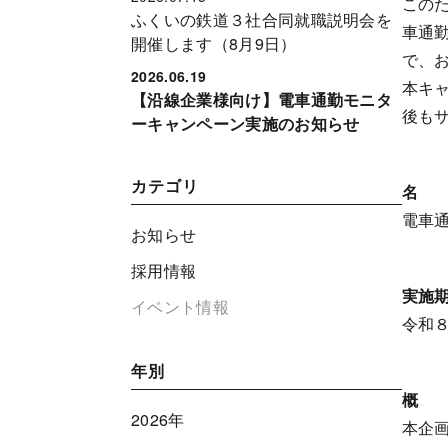
この
ふくいの鉄道３社合同就職説明会を
車通
開催します（8月9日）
で、
2026.06.19
本キ
【沿線企業様向け】電車通勤モニタ
後も
ーキャンペーン実施のお知らせ
カテゴリ
名
電車
お知らせ
採用情報
実施
イベント情報
令和
年別
概
2026年
本企