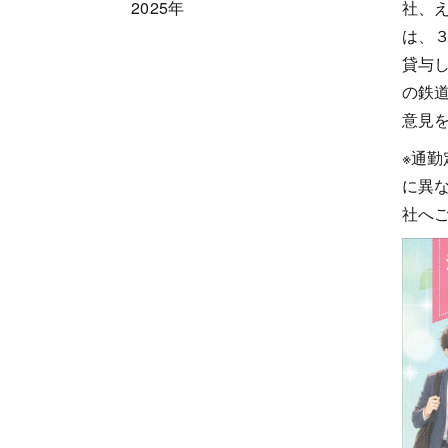
社、
2025年
は、
貸与
の鉄
意見
※通
に異
社へ